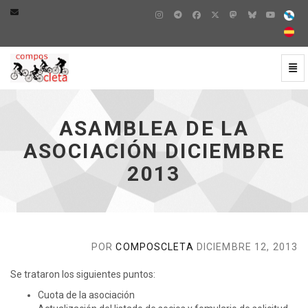
Cam
Asamblea de la asociación Diciembre 2013 - ir a inicio
ASAMBLEA DE LA
ASOCIACIÓN DICIEMBRE
2013
POR
COMPOSCLETA
DICIEMBRE 12, 2013
Se trataron los siguientes puntos:
Cuota de la asociación