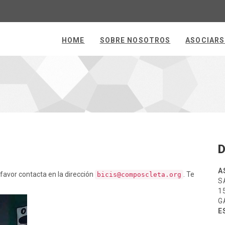
HOME
SOBRE NOSOTROS
ASOCIARS
A
 favor contacta en la dirección
. Te
bicis@composcleta.org
S
1
G
E