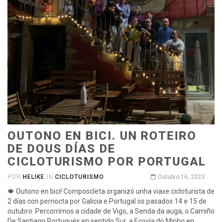
OUTONO EN BICI. UN ROTEIRO
DE DOUS DÍAS DE
CICLOTURISMO POR PORTUGAL
POR
HELIKE
IN
CICLOTURISMO
Outubro 16, 2023
🍁 Outono en bici! Composcleta organizó unha viaxe cicloturista de
2 días con pernocta por Galicia e Portugal os pasados 14 e 15 de
outubro. Percorrimos a cidade de Vigo, a Senda da auga, o Camiño
De Santiago Portugués en sentido Sur, a Ecovía do Minho en