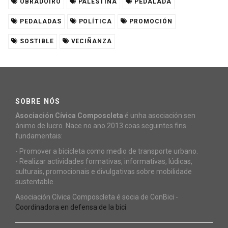
OBRADOIRO
PALESTINA
PEDALADA
PEDALADAS
POLÍTICA
PROMOCIÓN
SOSTIBLE
VECIÑANZA
SOBRE NÓS
Asociación Cívica Composcleta
é unha asociación sen
ánimo de lucro. Nace no ano 2013 coas seguintes fins
fundamentais:
- Promover a bicicleta como medio de transporte urbano.
- Realizar actividades formativas, informativas, lúdicas,
culturais, promocionais e divulgativas sobre mobilidade
sustentable.
Asociación Cívica Composcleta é socia de ConBici -
Coordinadora en defensa de la bici